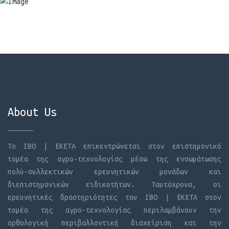
About Us
Το
IBO
|
EKETA
επικεντρώνεται στον επιστημονικό
τομέα της αγρο-τεχνολογίας μέσω της ενσωμάτωσης
πολύ-συλλεκτικών ερευνητικών μονάδων και
διεπιστημονικών ειδικοτήτων. Ταυτόχρονα, οι
ερευνητικές δραστηριότητες του
IBO
| ΕΚΕΤΑ στον
τομέα της αγρο-τεχνολογίας περιλαμβάνουν την
ορθολογική περιβαλλοντική διαχείριση και την