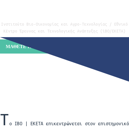
Διοργανωτής
Ινστιτούτο Βιο-Οικονομίας και Αγρο-Τεχνολογίας / Εθνικό
Κέντρο Έρευνας και Τεχνολογικής Ανάπτυξης (
iBO
/
EKETA
)
ΜΆΘΕΤΕ ΠΕΡΙΣΣΌΤΕΡΑ
Τ
ο
IBO
|
EKETA
επικεντρώνεται στον επιστημονικ