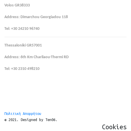
Volos GR38333
Address: Dimarchou Georgiadou 118
Tel: +30 24210 96740 
Thessaloniki GR57001
Address: 6th Km Charilaou-Thermi RD
Tel: +30 2310 498210
Πολιτική Απορρήτου
© 2021. Designed by Ten06.
Cookies